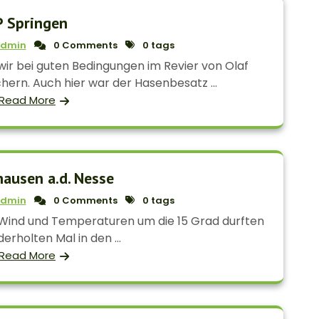
P Springen
dmin
0 Comments
0 tags
r bei guten Bedingungen im Revier von Olaf
ern. Auch hier war der Hasenbesatz ...
Read More
hausen a.d. Nesse
dmin
0 Comments
0 tags
 Wind und Temperaturen um die 15 Grad durften
erholten Mal in den ...
Read More