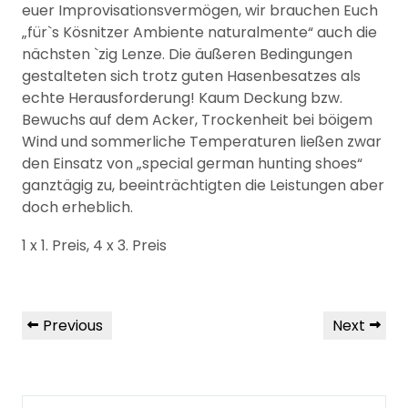
euer Improvisationsvermögen, wir brauchen Euch
„für`s Kösnitzer Ambiente naturalmente“ auch die
nächsten `zig Lenze. Die äußeren Bedingungen
gestalteten sich trotz guten Hasenbesatzes als
echte Herausforderung! Kaum Deckung bzw.
Bewuchs auf dem Acker, Trockenheit bei böigem
Wind und sommerliche Temperaturen ließen zwar
den Einsatz von „special german hunting shoes“
ganztägig zu, beeinträchtigten die Leistungen aber
doch erheblich.
1 x 1. Preis, 4 x 3. Preis
Beitragsnavigation
Previous
Next
Previous
Next
Post
Post