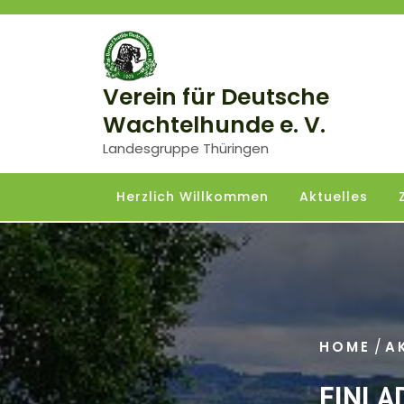
Skip
to
content
Verein für Deutsche
Wachtelhunde e. V.
Landesgruppe Thüringen
Herzlich Willkommen
Aktuelles
/
HOME
A
EINLA