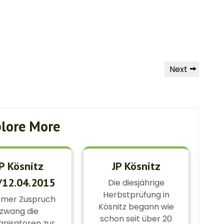
Next
Next
Post
lore More
P Kösnitz
JP Kösnitz
/12.04.2015
Die diesjährige
Herbstprüfung in
rmer Zuspruch
Kösnitz begann wie
zwang die
schon seit über 20
anisatoren zur