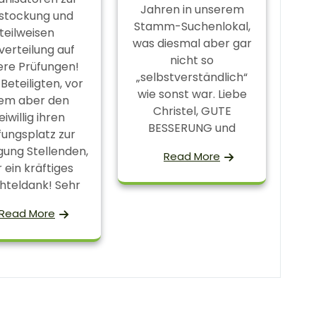
Jahren in unserem
stockung und
Stamm-Suchenlokal,
teilweisen
was diesmal aber gar
erteilung auf
nicht so
re Prüfungen!
„selbstverständlich“
 Beteiligten, vor
wie sonst war. Liebe
lem aber den
Christel, GUTE
eiwillig ihren
BESSERUNG und
fungsplatz zur
gung Stellenden,
Read More
r ein kräftiges
teldank! Sehr
Read More