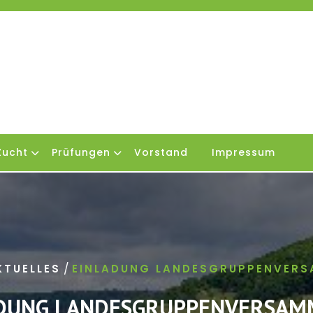
Zucht
Prüfungen
Vorstand
Impressum
/
KTUELLES
EINLADUNG LANDESGRUPPENVER
DUNG LANDESGRUPPENVERSA