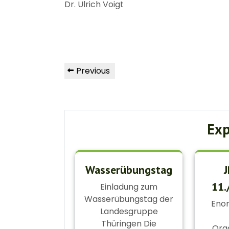
Dr. Ulrich Voigt
Beitragsnavigation
Previous
Previous
Post
Exp
Wasserübungstag
J
11.
Einladung zum
Wasserübungstag der
Eno
Landesgruppe
Thüringen Die
Org