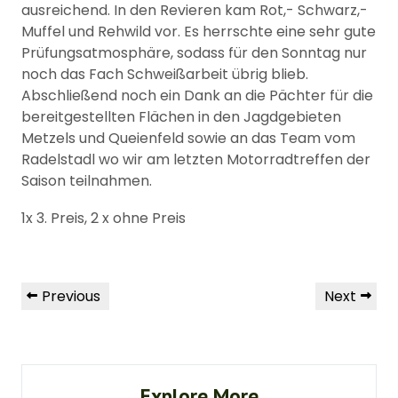
ausreichend. In den Revieren kam Rot,- Schwarz,-
Muffel und Rehwild vor. Es herrschte eine sehr gute
Prüfungsatmosphäre, sodass für den Sonntag nur
noch das Fach Schweißarbeit übrig blieb.
Abschließend noch ein Dank an die Pächter für die
bereitgestellten Flächen in den Jagdgebieten
Metzels und Queienfeld sowie an das Team vom
Radelstadl wo wir am letzten Motorradtreffen der
Saison teilnahmen.
1x 3. Preis, 2 x ohne Preis
Beitragsnavigation
Previous
Next
Previous
Next
Post
Post
Explore More