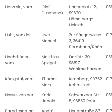
Herzrain, vom
Olaf
Lindenplatz 12,
03
Duschanek
99820
Hörselberg-
Hainich
Huht, von der
Uwe
Zur Sängerwiese
01
Mannel
3, 36419
Bermbach/Rhön
Hochrhöner,
Matthias
Dorfstr. 30,
03
vom
Spiegel
98617
Wohlmuthausen
Königstal, vom
Thomas
Kirchberg, 99752
01
Merx
Kehmstedt
Nosse, von der
Karin
Schwarzaer Str.
03
Liebold
5, 98530 Rohr
Paradiesgrund,
André
Hauptstraße 87
01