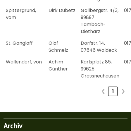
Spittergrund,
Dirk Dubetz
Gallbergstr. 4/3,
01
vom
99897
Tambach-
Dietharz
St. Gangloff
Olaf
Dorfstr. 14,
01
Schmelz
07646 Waldeck
Wallendorf, von
Achim
Karlsplatz 85,
01
Günther
99625
Grossneuhausen
❮
1
❯
Archiv