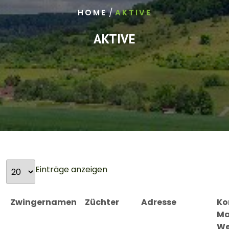
/
HOME
AKTIVE
AKTIVE
Einträge anzeigen
Zwingernamen
Züchter
Adresse
Ko
Ma
W