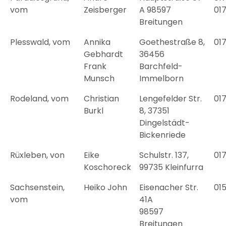
vom
Zeisberger
A 98597
01
Breitungen
Plesswald, vom
Annika
Goethestraße 8,
01
Gebhardt
36456
Frank
Barchfeld-
Munsch
Immelborn
Rodeland, vom
Christian
Lengefelder Str.
01
Burkl
8, 37351
Dingelstädt-
Bickenriede
Rüxleben, von
Eike
Schulstr. 137,
01
Koschoreck
99735 Kleinfurra
Sachsenstein,
Heiko John
Eisenacher Str.
01
vom
41A
98597
Breitungen