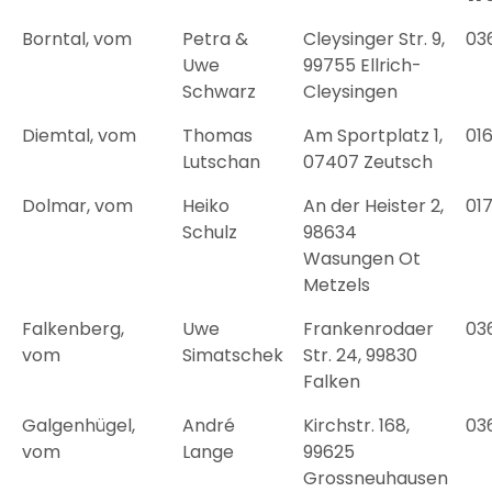
Borntal, vom
Petra &
Cleysinger Str. 9,
03
Uwe
99755 Ellrich-
Schwarz
Cleysingen
Diemtal, vom
Thomas
Am Sportplatz 1,
01
Lutschan
07407 Zeutsch
Dolmar, vom
Heiko
An der Heister 2,
01
Schulz
98634
Wasungen Ot
Metzels
Falkenberg,
Uwe
Frankenrodaer
03
vom
Simatschek
Str. 24, 99830
Falken
Galgenhügel,
André
Kirchstr. 168,
03
vom
Lange
99625
Grossneuhausen