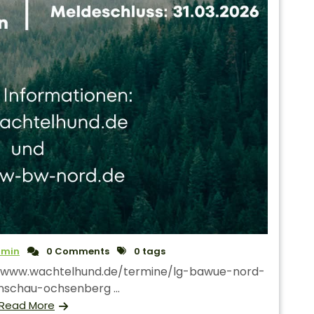
min
0 Comments
0 tags
://www.wachtelhund.de/termine/lg-bawue-nord-
schau-ochsenberg ...
Read More