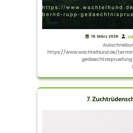
19. März 2026
ad
Ausschreibun
https://www.wachtelhund.de/termi
gedaechtnispruefung
7. Zuchtrüdens