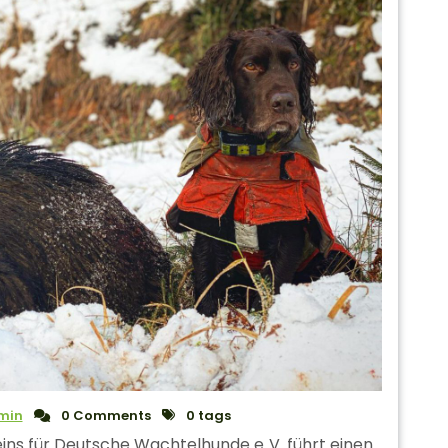
min
0 Comments
0 tags
ns für Deutsche Wachtelhunde e. V. führt einen