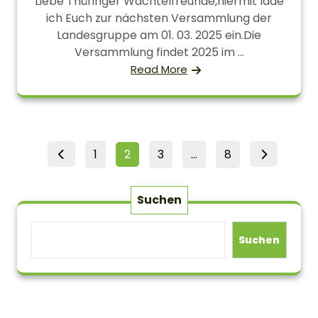
Liebe Thüringer Wachtelfreunde,hiermit lade
ich Euch zur nächsten Versammlung der
Landesgruppe am 01. 03. 2025 ein.Die
Versammlung findet 2025 im ...
Read More
Seitennummerierung
Page
Page
Page
Page
1
2
3
…
8
der
Beiträge
Suchen
Suchen