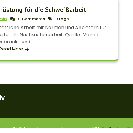
rüstung für die Schweißarbeit
min
0 Comments
0 tags
haftliche Arbeit mit Normen und Anbietern für
g für die Nachsuchenarbeit. Quelle: Verein
sbracke und ...
Read More
iv
right © 2025 Landesgruppe Thüringen im VDW
By Ovation T