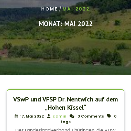
/
HOME
MAI 2022
MONAT:
MAI 2022
VSwP und VFSP Dr. Nentwich auf dem
„Hohen Kissel“
17. Mai 2022
admin
0 Comments
0
tags
Der Landesjagdverband Thüringen, die VDW