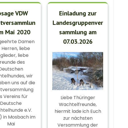
bsage VDW
Einladung zur
tversammlun
Landesgruppenver
im Mai 2020
sammlung am
07.03.2026
 geehrte Damen
 Herren, liebe
glieder, liebe
reunde des
Deutschen
telhundes, wir
aben uns auf die
tversammlung
s Vereins für
Liebe Thüringer
Deutsche
Wachtelfreunde,
telhunde e.V.
hiermit lade ich Euch
 in Mosbach im
zur nächsten
Mai
Versammlung der