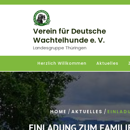
Skip
to
content
Verein für Deutsche
Wachtelhunde e. V.
Landesgruppe Thüringen
Herzlich Willkommen
Aktuelles
/
/
HOME
AKTUELLES
EINLAD
EINLADUNG ZUM FAMILI