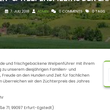
7. JULI 2018
ADMIN
0 COMMENTS
0 TAGS
unde und frischgebackene Welpenführer mit ihrem
 zu unserem diesjährigen Familien- und
ß, Freude an den Hunden und Zeit für fachlichen
 überreichen wir den Züchterpreis des Jahres
hr
aße 71; 99097 Erfurt-Egstedt)