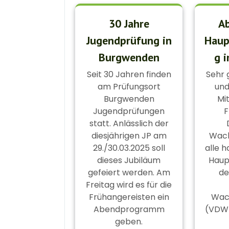
30 Jahre
A
Jugendprüfung in
Haup
Burgwenden
g 
Seit 30 Jahren finden
Sehr
am Prüfungsort
und
Burgwenden
Mit
Jugendprüfungen
F
statt. Anlässlich der
diesjährigen JP am
Wach
29./30.03.2025 soll
alle h
dieses Jubiläum
Haup
gefeiert werden. Am
de
Freitag wird es für die
Frühangereisten ein
Wach
Abendprogramm
(VDW)
geben.