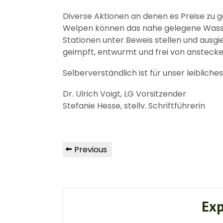
Diverse Aktionen an denen es Preise zu ge
Welpen können das nahe gelegene Wasse
Stationen unter Beweis stellen und ausgi
geimpft, entwurmt und frei von anstecke
Selberverständlich ist für unser leiblich
Dr. Ulrich Voigt, LG Vorsitzender
Stefanie Hesse, stellv. Schriftführerin
Beitragsnavigation
Previous
Previous
Post
Exp