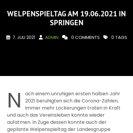
WELPENSPIELTAG AM 19.06.2021 IN
SPRINGEN
7. JULI 2021
ADMIN
0 COMMENTS
0 TAGS
N
ach einem unruhigen ersten halben Jahr
2021 beruhigten sich die Corona-Zahlen,
immer mehr Lockerungen traten in Kraft
und auch das Vereinsleben konnte wieder
aufatmen. In Zuge dessen konnte auch der
geplante Welpenspieltag der Landesgruppe