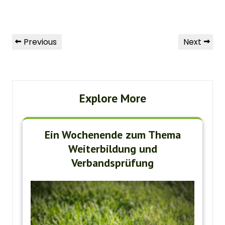
Beitragsnavigation
Previous
Next
Previous
Next
Post
Post
Explore More
Ein Wochenende zum Thema
Weiterbildung und
Verbandsprüfung